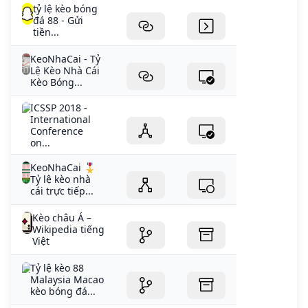
tỷ lệ kèo bóng
đá 88 - Gửi
tiền...
KeoNhaCai - Tỷ
Lệ Kèo Nhà Cái
Kèo Bóng...
ICSSP 2018 -
International
Conference
on...
KeoNhaCai 🎖️
Tỷ lệ kèo nhà
cái trực tiếp...
Kèo châu Á –
Wikipedia tiếng
Việt
Tỷ lệ kèo 88
Malaysia Macao
kèo bóng đá...