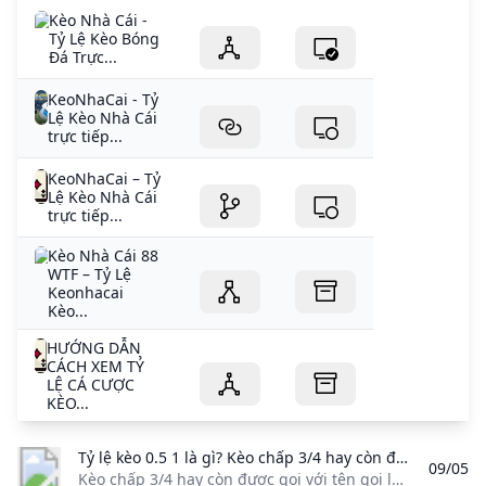
Kèo Nhà Cái -
Tỷ Lệ Kèo Bóng
Đá Trực...
KeoNhaCai - Tỷ
Lệ Kèo Nhà Cái
trực tiếp...
KeoNhaCai – Tỷ
Lệ Kèo Nhà Cái
trực tiếp...
Kèo Nhà Cái 88
WTF – Tỷ Lệ
Keonhacai
Kèo...
HƯỚNG DẪN
CÁCH XEM TỶ
LỆ CÁ CƯỢC
KÈO...
Tỷ lệ kèo 0.5 1 là gì? Kèo chấp 3/4 hay còn được gọi với tên gọi là kèo nửa một. Hay 0.5/1 hoặc 0.75 trên cá độ bóng đá qua mạng. Với hình thức kèo chấp như này thì đội A sẽ chấp đội B 0.75 trái. Khi chấp như vậy đồng nghĩa với việc bên A phải thắng bên B ít nhất 2 bàn thắng thì mới có thể cược.Aug 21 2023
09/05
Kèo chấp 3/4 hay còn được gọi với tên gọi là kèo nửa một. Hay 0.5/1 hoặc 0.75 trên cá độ bóng đá qua mạng. Với hình thức kèo chấp như này thì đội A sẽ chấp đội B 0.75 trái. Khi chấp như vậy đồng nghĩa với việc bên A phải thắng bên B ít nhất 2 bàn thắng thì mới có thể cược.Aug 21, 2023