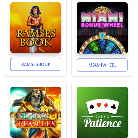
RAMSESBOOK
MIAMIWHEEL