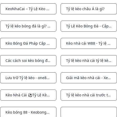
KeoNhaCai – Tỷ Lệ Kèo Nhà Cái trực tiếp Kèo bóng đá VN88 ✔️
Tỷ lệ kèo châu Á là gì?
Notifications
Notifications
Tỷ lệ kèo bóng đá là gì? Cách tính kèo tỷ số bóng đá chuẩn nhất
Tỷ Lệ Kèo Bóng Đá - Cập Nhập Liên Tục Bắt Kèo Cực Chuẩn
Notifications
Notifications
Kèo Bóng Đá Pháp Cập Nhật Tỷ Lệ Kèo Nhà Cái Ligue 1 Mới Nhất
Kèo nhà cái W88 - Tỷ lệ keonhacai - Trực tiếp kèo bóng đá
Notifications
Notifications
Các cách soi kèo bóng đá tốt nhất tại nhà cái W88
Tỷ lệ kèo nhà cái tỷ lệ kèo bóng đá trực tuyến - (Update 247)
Notifications
Notifications
Lưu trữ Tỷ lệ kèo - one88.quest
Giải mã kèo nhà cái - Xem tỷ lệ keonhacai 5 - Keo nha cai
Notifications
Notifications
Kèo Nhà Cái ⚽Tỷ Lệ Kèo Nhà Cái Kèo Bóng Đá Bet88
Tỷ lệ kèo nhà cái trước trận đấu - Tỉ lệ kèo Ngoại hạng Anh Cup C1
Notifications
Notifications
Kèo bóng 88 - Keobong88 trực tiếp - Tỷ lệ bong88 trực tuyến
Notifications
Notifications