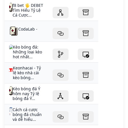
f8 bet 🖐 DEBET
Tìm Hiểu Tỷ Lệ
Cá Cược...
CodaLab -
Kèo bóng đá:
Những loại kèo
hot nhất...
Keonhacai - Tỷ
lệ kèo nhà cái
kèo bóng...
Kèo bóng đá Ý
hôm nay Tỷ lệ
bóng đá Ý...
Cách cá cược
bóng đá chuẩn
và dễ hiểu...