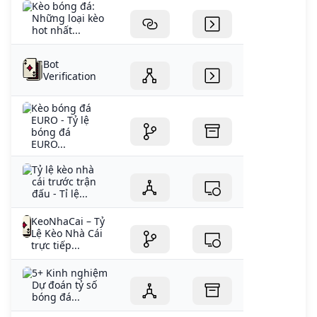
Kèo bóng đá:
Những loại kèo
hot nhất...
Bot
Verification
Kèo bóng đá
EURO - Tỷ lệ
bóng đá
EURO...
Tỷ lệ kèo nhà
cái trước trận
đấu - Tỉ lệ...
KeoNhaCai – Tỷ
Lệ Kèo Nhà Cái
trực tiếp...
5+ Kinh nghiệm
Dự đoán tỷ số
bóng đá...