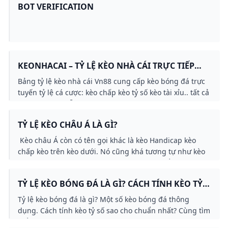
BOT VERIFICATION
cược số thập phân. Tỷ lệ cược phân số
KEONHACAI – TỶ LỆ KÈO NHÀ CÁI TRỰC TIẾP
KÈO BÓNG ĐÁ VN88 ✔️
Bảng tỷ lệ kèo nhà cái Vn88 cung cấp kèo bóng đá trực
tuyến tỷ lệ cá cược: kèo chấp kèo tỷ số kèo tài xỉu.. tất cả
các trận đấu diễn ra trong ngày hôm nay.
TỶ LỆ KÈO CHÂU Á LÀ GÌ?
​ Kèo châu Á còn có tên gọi khác là kèo Handicap kèo
chấp kèo trên kèo dưới. Nó cũng khá tương tự như kèo
Tài Xỉu. Nhà cái sẽ đưa ra con số chấp cụ thể cho đội
được đánh giá mạnh hơn hay kèo trên so với đội yếu
TỶ LỆ KÈO BÓNG ĐÁ LÀ GÌ? CÁCH TÍNH KÈO TỶ
hơn hay kèo dưới nhằm tạo ra sự cân bằng cho 2
SỐ BÓNG ĐÁ CHUẨN NHẤT
đội.Jan 8 2023
Tỷ lệ kèo bóng đá là gì? Một số kèo bóng đá thông
dụng. Cách tính kèo tỷ số sao cho chuẩn nhất? Cùng tìm
hiểu ngay nhé!