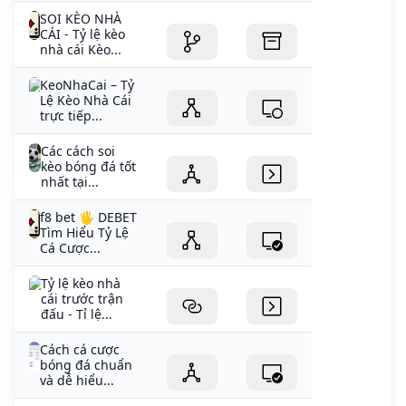
SOI KÈO NHÀ
CÁI - Tỷ lệ kèo
nhà cái Kèo...
KeoNhaCai – Tỷ
Lệ Kèo Nhà Cái
trực tiếp...
Các cách soi
kèo bóng đá tốt
nhất tại...
f8 bet 🖐 DEBET
Tìm Hiểu Tỷ Lệ
Cá Cược...
Tỷ lệ kèo nhà
cái trước trận
đấu - Tỉ lệ...
Cách cá cược
bóng đá chuẩn
và dễ hiểu...