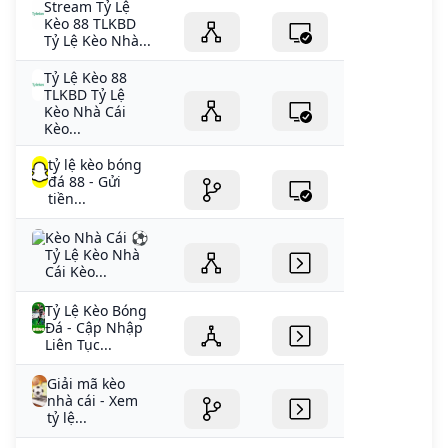
Stream Tỷ Lệ
Kèo 88 TLKBD
Tỷ Lệ Kèo Nhà...
Tỷ Lệ Kèo 88
TLKBD Tỷ Lệ
Kèo Nhà Cái
Kèo...
tỷ lệ kèo bóng
đá 88 - Gửi
tiền...
Kèo Nhà Cái ⚽
Tỷ Lệ Kèo Nhà
Cái Kèo...
Tỷ Lệ Kèo Bóng
Đá - Cập Nhập
Liên Tục...
Giải mã kèo
nhà cái - Xem
tỷ lệ...