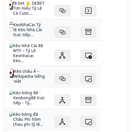
f8 bet 🖐 DEBET
Tìm Hiểu Tỷ Lệ
Cá Cược...
KeoNhaCai Tỷ
lệ Kèo Nhà Cái
trực tiếp...
Kèo Nhà Cái 88
WTF – Tỷ Lệ
Keonhacai
Kèo...
Kèo châu Á –
Wikipedia tiếng
Việt
Kèo bóng 88 -
Keobong88 trực
tiếp - Tỷ...
Kèo bóng đá
Châu Phi hôm
chau phi tỷ lệ...