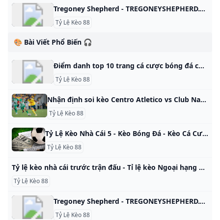
Tregoney Shepherd - TREGONEYSHEPHERD.COM TREGONEYSHEPHERD.COM This domain name is for sale. Owning a suitable domain name will help you achieve greater success in your career. For any business consultation about TREGONEYSHEPHERD.COM, please contact us! ! ! available for sale For instantly purchase. Please contact us to get this domain. Get A Quote Telegram Whatsapp Skype email protected Primary Language English Number Of Records 73 Website Building Age 20 Domain Age 23 Oldest Record Year 2002-08-08 06:50:54 Latest Record Year 2024-12-31 17:48:33 This domain name was built between 2002 and 2004 for a period of 2 year.
Tỷ Lệ Kèo 88
🎨 Bài Viết Phổ Biến 🎧
Điểm danh top 10 trang cá cược bóng đá chất lượng nhất Cập nhật danh sách 10 trang cá cược bóng đá uy tín và các tiêu chí đánh giá các trang cá độ này. Chia sẻ các giải đấu, kèo cược trang bóng đá tổ chức cá cược. Cập nhật danh sách 10 trang cá cược bóng đá uy tín và các tiêu chí đánh giá các trang cá độ này. Chia sẻ các giải đấu, kèo cược trang bóng đá tổ chức cá cược.
Tỷ Lệ Kèo 88
Nhận định soi kèo Centro Atletico vs Club Nacional 02h30 ngày 14/11: Thắng vì ngôi đầu Nhận định soi kèo Centro Atletico vs Club Nacional, 02h30 ngày 14/11 – Giải VĐQG Colombia. Phân tích tỷ lệ kèo, dự đoán kết quả Centro Atletico đấu với Club Nacional chuẩn xác từ chuyên gia BongdaNET. Nguyễn Quang Hải - 13/11/2024 10:15 Nhận định bóng đá giải khác Nhận định soi kèo Centro Atletico vs Club Nacional, 02h30 ngày 14/11 – Giải VĐQG Colombia. Phân tích tỷ lệ kèo, dự đoán kết quả Centro Atletico đấu với Club Nacional chuẩn xác từ chuyên gia BongdaNET.
Tỷ Lệ Kèo 88
Tỷ Lệ Kèo Nhà Cái 5 - Kèo Bóng Đá - Kèo Cá Cược Hôm Nay Tỷ lệ kèo bóng đá hôm nay được cập nhật liên tục, tỷ lệ kèo trực tuyến, tỉ lệ cá cược,tỉ lệ ma cao, malaysia, châu Á, tài xỉu, tỷ lệ châu Âu, kèo bóng đá trực tuyến & tỷ số bóng đá trực tuyến keonhacai, bong88, m88. Tỷ lệ kèo nhà cái là một chủ đề đang rất hot và hấp dẫn trong làng bóng đá. Để không bỏ lỡ thông tin về tỷ lệ cá cược và kèo nhà cái đang biến động liên tục, bạn có thể tìm kiếm các trang web uy tín như Ấn tượng Online, Kèo nhà cái và keonhacai55.
Tỷ Lệ Kèo 88
Tỷ lệ kèo nhà cái trước trận đấu - Tỉ lệ kèo Ngoại hạng Anh Cup C1 Tỷ lệ kèo nhà cái, dữ liệu tỉ lệ keonhacai được Xoilac TV cập nhật từng giây giúp người chơi đọc tỷ lệ kèo Malaysia, Macao, Châu Á, Âu chính xác nhất. Tỷ lệ kèo đơn giản là một dữ liệu tỉ lệ được mà các nhà cái đưa ra trước trận đấu. Dựa vào ty le keo này, bạn sẽ đưa ra quyết định cá cược của mình. Đương nhiên để đưa ra kèo chuẩn xác nhất, nhà cái phải tiến hành phân tích toàn bộ các thông tin của hai đội trước trận.
Tỷ Lệ Kèo 88
Tregoney Shepherd - TREGONEYSHEPHERD.COM TREGONEYSHEPHERD.COM This domain name is for sale. Owning a suitable domain name will help you achieve greater success in your career. For any business consultation about TREGONEYSHEPHERD.COM, please contact us! ! ! available for sale For instantly purchase. Please contact us to get this domain. Get A Quote Telegram Whatsapp Skype email protected Primary Language English Number Of Records 73 Website Building Age 20 Domain Age 23 Oldest Record Year 2002-08-08 06:50:54 Latest Record Year 2024-12-31 17:48:33 This domain name was built between 2002 and 2004 for a period of 2 year.
Tỷ Lệ Kèo 88