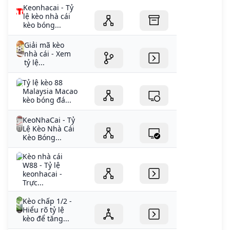
Keonhacai - Tỷ
lệ kèo nhà cái
kèo bóng...
Giải mã kèo
nhà cái - Xem
tỷ lệ...
Tỷ lệ kèo 88
Malaysia Macao
kèo bóng đá...
KeoNhaCai - Tỷ
Lệ Kèo Nhà Cái
Kèo Bóng...
Kèo nhà cái
W88 - Tỷ lệ
keonhacai -
Trực...
Kèo chấp 1/2 -
Hiểu rõ tỷ lệ
kèo để tăng...