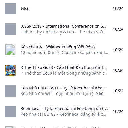
%!s()
10/24
ICSSP 2018 - International Conference on Software and System Processes - * ICSE 2018 * %!s()
10/24
Dublin City University & Lero, The Irish Software Research CentreIreland Chalmers University of Technology & University of GothenburgSweden University of BariUniversity of TwenteNetherlands University of HamburgGermany Federal University of Santa CatarinaBrazil Embedded Systems Technology, Inc.United States Stockholm UniversitySweden Sapienza University of Rome, ItalyItaly Reutlingen UniversityGermany University of TorontoCanada ESEL, The University of Texas at AustinUnited States Faculdade de Informática da PUCRSBrazil Free University of BolzanoItaly IT University of CopenhagenDenmark Vienna University of Technology, AustriaAustria Nanjing UniversityChina
Kèo châu Á – Wikipedia tiếng Việt %!s()
10/24
12 ngôn ngữ- Dansk Deutsch Ελληνικά English Español 한국어 日本語 Polski Română Svenska Українська 中文 Sửa liên kết
K Thể Thao Go88 - Cập Nhật Kèo Bóng đá Tỷ Lệ Kèo Sớm Nhất K Thể thao Go88 là một trong những sảnh cá cược thể thao chất lượng và uy tín nhất hiện do go88 điều hành và phát triển cung cấp kèo bóng đá.
10/24
K Thể thao Go88 là một trong những sảnh cá cược thể thao chất lượng và uy tín nhất hiện do go88 điều hành và phát triển, cung cấp kèo bóng đá. Cài đặt chọn tỷ lệ cược Đầu tiên để có được những trải nghiệm tốt nhất các người chơi cần phải tiến hành lựa chọn tỷ lệ cược tương ứng. Sẽ có 4 loại tỷ lệ cược là Malaysia, HongKong, Decimal và Indonesia.
Kèo Nhà Cái 88 WTF – Tỷ Lệ Keonhacai Kèo Bóng Đá Hôm Nay Trực Tuyến – Kèo Nhà Cái WTF – Podcast – Podtail Kèo Nhà Cái Wtf – Cập nhật liên tục tỷ lệ kèo bóng đá cung cấp nhanh chóng và chính xác nhất các loại tỷ lệ kèo chấp tỷ lệ kèo cá cược Châu Á kèo Châu Âu kèo cá cược Malaysia kèo xiên …. của tất... – Listen to Kèo Nhà Cái 88 WTF – Tỷ Lệ Keonhacai Kèo Bóng Đá Hôm Nay Trực Tuyến by Kèo Nhà Cái WTF instantly on your tablet phone or browser - no downloads needed.
10/24
Kèo Nhà Cái Wtf – Cập nhật liên tục tỷ lệ kèo bóng đá, cung cấp nhanh chóng và chính xác nhất các loại tỷ lệ kèo chấp, tỷ lệ kèo cá cược Châu Á, kèo Châu Âu, kèo cá cược Malaysia kèo xiên, …. của tất… – Listen to Kèo Nhà Cái 88 WTF – Tỷ Lệ Keonhacai, Kèo Bóng Đá Hôm Nay Trực Tuyến by Kèo Nhà Cái WTF instantly on your tablet, phone or browser - no downloads needed.
Keonhacai - Tỷ lệ kèo nhà cái kèo bóng đá trực tuyến BET88 Kèo nhà cái BET88 - Keonhacai bảng tỷ lệ cược bóng đá 88 mà nhà cái cung cấp cho người chơi trong các trận đấu bóng đá trực tuyến.
10/24
Kèo nhà cái BET88 - Keonhacai bảng tỷ lệ cược bóng đá 88 mà nhà cái cung cấp cho người chơi trong các trận đấu bóng đá trực tuyến. Kèo nhà cái là bảng tỷ lệ cược mà nhà cái bet188 cung cấp cho người chơi trong các trận đấu bóng đá. Cụ thể, 188 sẽ đưa ra các loại kèo bóng đá trước trận hoặc trong trận và người chơi có thể đặt cược vào kết quả của trận đấu đó.