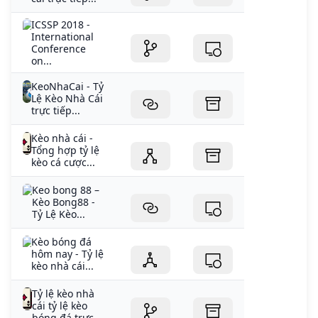
ICSSP 2018 -
International
Conference
on...
KeoNhaCai - Tỷ
Lệ Kèo Nhà Cái
trực tiếp...
Kèo nhà cái -
Tổng hợp tỷ lệ
kèo cá cược...
Keo bong 88 –
Kèo Bong88 -
Tỷ Lệ Kèo...
Kèo bóng đá
hôm nay - Tỷ lệ
kèo nhà cái...
Tỷ lệ kèo nhà
cái tỷ lệ kèo
bóng đá trực...