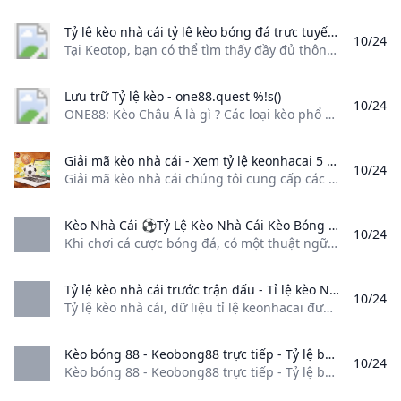
Tỷ lệ kèo nhà cái tỷ lệ kèo bóng đá trực tuyến - (Update 247) Tại Keotop bạn có thể tìm thấy đầy đủ thông tin về các trận đấu thể thao lớn nhỏ trên toàn thế giới từ bóng đá bóng rổ bóng chuyền đến tennis cricket v.v.
10/24
Tại Keotop, bạn có thể tìm thấy đầy đủ thông tin về các trận đấu thể thao lớn nhỏ trên toàn thế giới, từ bóng đá, bóng rổ, bóng chuyền đến tennis, cricket, v.v. Giới thiệu về tỷ lệ kèo Nội dung chính Trong thế giới cá cược thể thao, đặc biệt là bóng đá, tỷ lệ kèo đóng vai trò vô cùng quan trọng. Nó không chỉ giúp người chơi đưa ra quyết định cá cược mà còn phản ánh mức độ chênh lệch giữa các đội bóng.
Lưu trữ Tỷ lệ kèo - one88.quest %!s()
10/24
ONE88: Kèo Châu Á là gì ? Các loại kèo phổ biến Đã đăng trên Tháng mười 20, 2024Tháng mười 20, 2024bởi admin ONE88 – Giới thiệu về kèo bóng đá Tây Ban Nha Đã đăng trên Tháng mười 20, 2024Tháng mười 20, 2024bởi admin ONE88 – Khám phá tỷ lệ kèo bóng đá Anh Đã đăng trên Tháng mười 20, 2024Tháng mười 20, 2024bởi admin ONE88: Cập nhật thông tin soi kèo bóng đá tối nay Đã đăng trên Tháng mười 20, 2024Tháng mười 20, 2024bởi admin
Giải mã kèo nhà cái - Xem tỷ lệ keonhacai 5 - Keo nha cai Giải mã kèo nhà cái chúng tôi cung cấp các thông tin liên quan đến keonhacai 5 tỷ lệ kèo nhà cái bảng tỷ lệ kèo cá cược bóng đá chi tiết các giải đấu lớn.
10/24
Giải mã kèo nhà cái chúng tôi cung cấp các thông tin liên quan đến keonhacai 5, tỷ lệ kèo nhà cái, bảng tỷ lệ kèo cá cược bóng đá chi tiết các giải đấu lớn. 05/23/2024▪️lichthidaueuroinfoTheo dõi chúng tôi trên: Bạn đang tìm kiếm trang cá cược uy tín để ủng hộ đội bóng yêu thích của mình tại Euro 2024, nhận thưởng và tham gia trải nghiệm ngay tại đây!
Kèo Nhà Cái ⚽Tỷ Lệ Kèo Nhà Cái Kèo Bóng Đá Bet88 Khi chơi cá cược bóng đá có một thuật ngữ quen thuộc được nhắc tới là kèo nhà cái. Nếu bạn muốn tham gia cá cược bóng đá trên các website nhà cái thì nắm rõ
10/24
Khi chơi cá cược bóng đá, có một thuật ngữ quen thuộc được nhắc tới là kèo nhà cái. Nếu bạn muốn tham gia cá cược bóng đá trên các website nhà cái, thì nắm rõ Khi chơi cá cược bóng đá, có một thuật ngữ quen thuộc được nhắc tới là kèo nhà cái. Nếu bạn muốn tham gia cá cược bóng đá trên các website nhà cái, thì nắm rõ về kèo nhà cái là điều cần thiết.
Tỷ lệ kèo nhà cái trước trận đấu - Tỉ lệ kèo Ngoại hạng Anh Cup C1 Tỷ lệ kèo nhà cái dữ liệu tỉ lệ keonhacai được Xoilac TV cập nhật từng giây giúp người chơi đọc tỷ lệ kèo Malaysia Macao Châu Á Âu chính xác nhất.
10/24
Tỷ lệ kèo nhà cái, dữ liệu tỉ lệ keonhacai được Xoilac TV cập nhật từng giây giúp người chơi đọc tỷ lệ kèo Malaysia, Macao, Châu Á, Âu chính xác nhất. Tỷ lệ kèo đơn giản là một dữ liệu tỉ lệ được mà các nhà cái đưa ra trước trận đấu. Dựa vào ty le keo này, bạn sẽ đưa ra quyết định cá cược của mình. Đương nhiên để đưa ra kèo chuẩn xác nhất, nhà cái phải tiến hành phân tích toàn bộ các thông tin của hai đội trước trận.
Kèo bóng 88 - Keobong88 trực tiếp - Tỷ lệ bong88 trực tuyến Kèo bóng 88 - Keobong88 trực tiếp - Tỷ lệ bong88 trực tuyến Kèo bóng đá 88 Nhanh & Chính xác tại topsoikeo.net. Tỷ lệ bóng 88 được cập nhật liên tục 24/7
10/24
Kèo bóng 88 - Keobong88 trực tiếp - Tỷ lệ bong88 trực tuyến, Kèo bóng đá 88 Nhanh & Chính xác tại topsoikeo.net. Tỷ lệ bóng 88 được cập nhật liên tục 24/7 Thứ Sáu, ngày 25/10/2024 - 03:51 5 / 5của 191 đánh giá Tỷ lệ kèo bóng 88 - Tỷ lệ Bong88 hôm nay, keobong88 Nhanh & Chính xác. Tỷ lệ bong88 của nhà cái bóng 88 cập nhật liên tục.