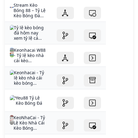
Stream Kèo
Bóng 88 – Tỷ Lệ
Kèo Bóng Đá...
Tỷ lệ kèo bóng
đá hôm nay
xem tỷ lệ cá...
Keonhacai W88
- Tỷ lệ kèo nhà
cái kèo...
Keonhacai - Tỷ
lệ kèo nhà cái
kèo bóng...
Yeu88 Tỷ Lệ
Kèo Bóng Đá
KeoNhaCai - Tỷ
Lệ Kèo Nhà Cái
Kèo Bóng...