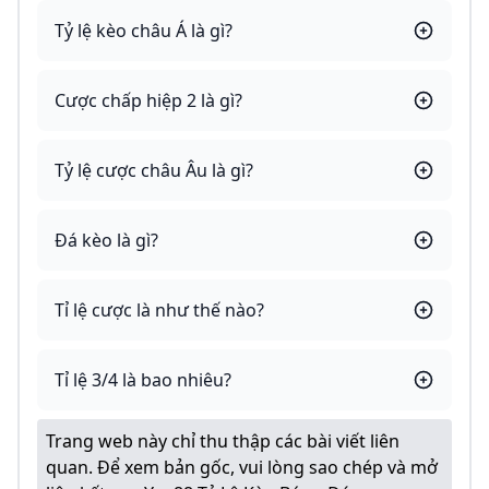
Tỷ lệ kèo châu Á là gì?
Cược chấp hiệp 2 là gì?
Tỷ lệ cược châu Âu là gì?
Đá kèo là gì?
Tỉ lệ cược là như thế nào?
Tỉ lệ 3/4 là bao nhiêu?
Trang web này chỉ thu thập các bài viết liên
quan. Để xem bản gốc, vui lòng sao chép và mở