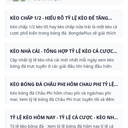
KÈO CHẤP 1/2 - HIỂU RÕ TỶ LỆ KÈO ĐỂ TĂNG
KHẢ NĂNG THẮNG KÈO - BONGDAPLUS.VN
Kèo chấp 1/2 kèo 05 hay kèo chấp nửa trái là một kèo cá
cược phổ biến trong bóng đá. BongdaPlus sẽ giải thích
hướng dẫn cách đọc cách tính ăn - thua qua các ví dụ
chi tiết về kèo chấp 1/2 qua bài viết chi tiết dưới đây.
KÈO NHÀ CÁI - TỔNG HỢP TỶ LỆ KÈO CÁ CƯỢC
BÓNG ĐÁ HÔM NAY
Cập nhật tỷ lệ kèo nhà cái mới nhất mỗi ngày xem kèo
bóng đá trực tuyến ở các giải đấu lớn hàng đầu hiện
nay tại Viva88.ws
KÈO BÓNG ĐÁ CHÂU PHI HÔM CHAU PHI TỶ LỆ
NHÀ CÁI 5 KEONHACAI CAN CUP 7M 24H
Kèo bóng đá Châu Phi hôm chau phi và ngàchau phi
mai: Xem tỷ lệ bóng đá Châu Phi trực tuyến tối và đêm
châu phi. Cập nhật keonhacai 5 7m cn bóng đá Châu
Phi soi kèo nhà cái bóng đá Châu Phi: CAN Cup Comoros
TỶ LỆ KÈO HÔM NAY - TỶ LỆ CÁ CƯỢC - KÈO NHÀ
Premier League Tanzania Nữ 24h
CÁI BÓNG ĐÁ
Tỷ lệ kèo bóng đá - Xem tỷ lệ bóng đá hôm nay tỉ lệ cá