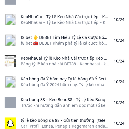
KeoNhaCai – Tỷ Lệ Kèo Nhà Cái trực tiếp - Kèo bóng đá trực tuyến PNLD - Moderna
10/24
KeoNhaCai – Tỷ Lệ Kèo Nhà Cái trực tiếp – Kèo bóng đá trực tuyến Bảng tỷ lệ kèo nhà here fb9 cung cấp kèo bóng đ Trực tuyến aff 2022, tỷ lệ Cược: kèo chấp, kèo tỷ, kèo tài xỉu .. tất cả cac trận đấu diễn ra trong ngày. Bảng kèo nhà cai hôm nay Để tìm nhanh trận đấu, hãy nhấn vào ” Tìm trận đấu ” hoặc sử dụng chức năng ” Lọc giải đấu ” trên bảng tỷ lệ kèo nhà cai.
f8 bet 🖐 DEBET Tìm Hiểu Tỷ Lệ Cá Cược Bóng Đá Tại F8 Bet Để Thắng Lớn f8 bet 🧰 DEBET Khám phá tỷ lệ cá cược bóng đá hấp dẫn tại F8 Bet ngay hôm nay!
10/24
f8 bet 🧰 DEBET Khám phá tỷ lệ cá cược bóng đá hấp dẫn tại F8 Bet ngay hôm nay! f8 bet 🖐 DEBET Tìm Hiểu Tỷ Lệ Cá Cược Bóng Đá Tại F8 Bet Để Thắng Lớn F8 Bet là một trong những nhà cái nổi bật trong lĩnh vực cá cược bóng đá. Với giao diện thân thiện và dễ sử dụng, F8 Bet thu hút nhiều người chơi không chỉ bởi tỷ lệ kèo hấp dẫn mà còn bởi các dịch vụ hỗ trợ khách hàng tận tình.
KeoNhaCai Tỷ lệ Kèo Nhà Cái trực tiếp Kèo bóng đá BET88 Bảng tỷ lệ kèo nhà cái BET88 - Keonhacai - kèo bóng đá trực tuyến hôm nay: Kèo tài xỉu kèo h1 kèo cả trận Châu Á Châu Âu FT 1x2..
10/24
Bảng tỷ lệ kèo nhà cái BET88 - Keonhacai - kèo bóng đá trực tuyến hôm nay: Kèo tài xỉu, kèo h1, kèo cả trận, Châu Á, Châu Âu FT 1x2.. Kèo nhà cái là thuật ngữ chỉ những tỷ lệ kèo mà nhà cái cung cấp cho người chơi trước khi trận đấu bắt đầu. Hãy cùng Bet88.co tìm hiểu rõ hơn về tỷ lệ keonhacai qua bài viết dưới đây nhé!
Kèo bóng đá Ý hôm nay Tỷ lệ bóng đá Ý Serie A 2024 Kèo bóng đá Ý 2024 hôm nay. Tỷ lệ kèo nhà cái Serie A đêm nay và ngày mai. Tỷ lệ cá cược bóng đá Ý kèo tài xỉu châu Á châu Âu chuẩn xác nhất.
10/24
Kèo bóng đá Ý 2024 hôm nay. Tỷ lệ kèo nhà cái Serie A đêm nay và ngày mai. Tỷ lệ cá cược bóng đá Ý, kèo tài xỉu, châu Á, châu Âu chuẩn xác nhất. Xem tất cả Giải vô địch bóng đá Serie A là một trong các giải đấu nổi tiếng nhất Châu Âu ở thời điểm hiện tại với lượng người theo dõi khổng lồ trên toàn thế giới.
Keo bong 88 – Kèo Bong88 - Tỷ Lệ Kèo Bóng Đá Online Chuẩn Nhất – Podcast – Podtail Trước khi hướng dẫn anh em đọc một số keo bong 88 thì hãy cùng điểm qua một số thông tin thú vị xung quanh nhà cái thú vị này nhé. Bong88 hay còn được gọi là Bong da 88 là một trong những nhà cái hàng... – Écoutez Keo bong 88 par Kèo Bong88 - Tỷ Lệ Kèo Bóng Đá Online Chuẩn Nhất instantanément sur votre tablette téléphone ou navigateur sans téléchargement.
10/24
‘Trước khi hướng dẫn anh em đọc một số keo bong 88 thì hãy cùng điểm qua một số thông tin thú vị xung quanh nhà cái thú vị này nhé. Bong88 hay còn được gọi là Bong da 88 là một trong những nhà cái hàng… – Écoutez Keo bong 88 par Kèo Bong88 - Tỷ Lệ Kèo Bóng Đá Online “Chuẩn Nhất” instantanément sur votre tablette, téléphone ou navigateur, sans téléchargement.
tỷ lệ kèo bóng đá 88 - Gửi tiền thưởng（tele:@dailykakagame) Cari Pencipta Penapis dan Lensa Snapchat Cari Profil Lensa Penapis Kegemaran anda dan video popular Tumpuan yang berkaitan dengan tỷ lệ kèo bóng đá 88 - Gửi tiền thưởng（tele:@dailykakagame). Hanya pada Snapchat.
10/24
Cari Profil, Lensa, Penapis Kegemaran anda dan video popular Tumpuan yang berkaitan dengan tỷ lệ kèo bóng đá 88 - Gửi tiền thưởng（tele:@dailykakagame). Hanya pada Snapchat. Terokai Profil, Lensa, Penapis dan video Tumpuan kegemaran anda yang berkaitan dengan tỷ lệ kèo bóng đá 88 - Gửi tiền thưởng（tele:@dailykakagame). Terakhir dikemas kini 24/10/2024