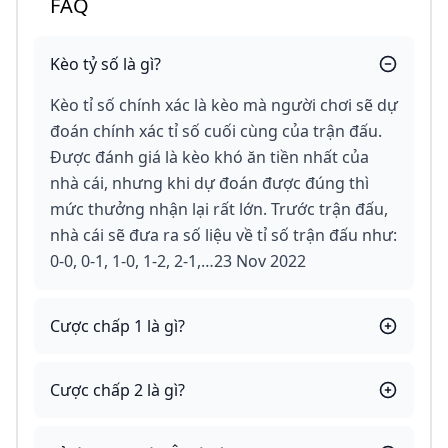
FAQ
Kèo tỷ số là gì?
Kèo tỉ số chính xác là kèo mà người chơi sẽ dự
đoán chính xác tỉ số cuối cùng của trận đấu.
Được đánh giá là kèo khó ăn tiền nhất của
nhà cái, nhưng khi dự đoán được đúng thì
mức thưởng nhận lại rất lớn. Trước trận đấu,
nhà cái sẽ đưa ra số liệu về tỉ số trận đấu như:
0-0, 0-1, 1-0, 1-2, 2-1,…23 Nov 2022
Cược chấp 1 là gì?
Cược chấp 2 là gì?