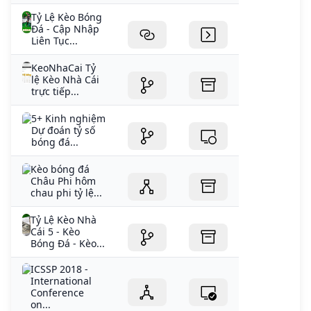
Tỷ Lệ Kèo Bóng
Đá - Cập Nhập
Liên Tục...
KeoNhaCai Tỷ
lệ Kèo Nhà Cái
trực tiếp...
5+ Kinh nghiệm
Dự đoán tỷ số
bóng đá...
Kèo bóng đá
Châu Phi hôm
chau phi tỷ lệ...
Tỷ Lệ Kèo Nhà
Cái 5 - Kèo
Bóng Đá - Kèo...
ICSSP 2018 -
International
Conference
on...