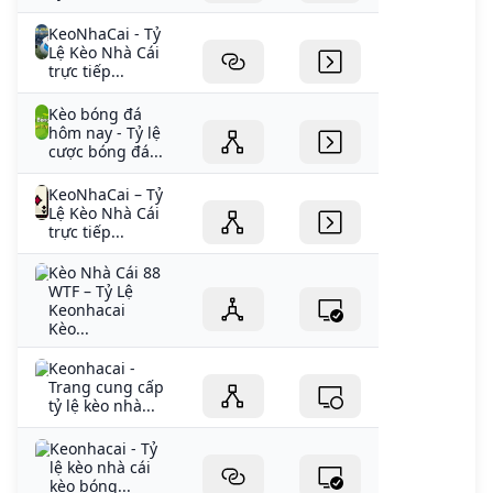
KeoNhaCai - Tỷ
Lệ Kèo Nhà Cái
trực tiếp...
Kèo bóng đá
hôm nay - Tỷ lệ
cược bóng đá...
KeoNhaCai – Tỷ
Lệ Kèo Nhà Cái
trực tiếp...
Kèo Nhà Cái 88
WTF – Tỷ Lệ
Keonhacai
Kèo...
Keonhacai -
Trang cung cấp
tỷ lệ kèo nhà...
Keonhacai - Tỷ
lệ kèo nhà cái
kèo bóng...