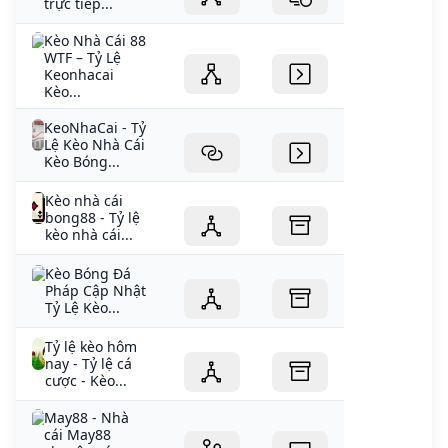
trực tiếp...
Kèo Nhà Cái 88
WTF – Tỷ Lệ
Keonhacai
Kèo...
KeoNhaCai - Tỷ
Lệ Kèo Nhà Cái
Kèo Bóng...
Kèo nhà cái
bong88 - Tỷ lệ
kèo nhà cái...
Kèo Bóng Đá
Pháp Cập Nhật
Tỷ Lệ Kèo...
Tỷ lệ kèo hôm
nay - Tỷ lệ cá
cược - Kèo...
May88 - Nhà
cái May88