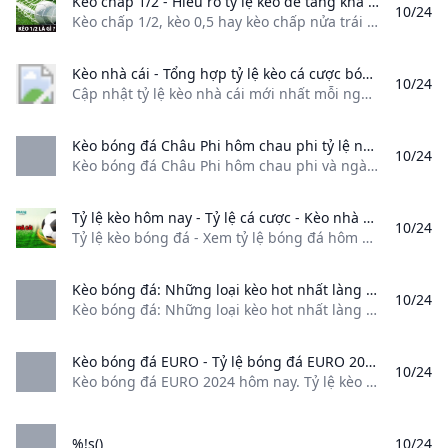
Kèo chấp 1/2 - Hiểu rõ tỷ lệ kèo để tăng khả năng thắng kèo - Bongdaplus.vn Kèo chấp 1/2 kèo 05 hay kèo chấp nửa trái là một kèo cá cược phổ biến trong bóng đá. BongdaPlus sẽ giải thích hướng dẫn cách đọc cách tính ăn - thua qua các ví dụ chi tiết về kèo chấp 1/2 qua bài viết chi tiết dưới đây.
10/24
Kèo chấp 1/2, kèo 0,5 hay kèo chấp nửa trái là một kèo cá cược phổ biến trong bóng đá. BongdaPlus sẽ giải thích, hướng dẫn cách đọc, cách tính ăn - thua qua các ví dụ chi tiết về kèo chấp 1/2 qua bài viết chi tiết dưới đây. Kèo chấp 1/2 còn gọi là kèo 1/2, kèo nửa trái, kèo chấp 0,5 (nửa trái), kèo chấp hòa. Đặc điểm của kèo châu Á này là đội bóng ở kèo trên sẽ chấp 0,5 trái, đội bóng kèo dưới được chấp 0,5 trái trước khi trận đấu bắt đầu.
Kèo nhà cái - Tổng hợp tỷ lệ kèo cá cược bóng đá hôm nay Cập nhật tỷ lệ kèo nhà cái mới nhất mỗi ngày xem kèo bóng đá trực tuyến ở các giải đấu lớn hàng đầu hiện nay tại Viva88.ws
10/24
Cập nhật tỷ lệ kèo nhà cái mới nhất mỗi ngày, xem kèo bóng đá trực tuyến ở các giải đấu lớn hàng đầu hiện nay tại Viva88.ws Tỷ lệ cá cược bóng đá trực tuyến Viva88.ws cập nhật đầy đủ tất cả các loại kèo phổ biến hiện nay, những loại kèo được nhiều người chơi cá cược bóng đá yêu thích và lựa chọn như kèo châu Á, kèo tài xỉu, kèo châu u, các loại kèo phụ như kèo phạt góc, kèo thẻ phạt, kèo dự đoán tỷ số chính xác… Chúng tôi cung cấp riêng cho người dùng khi truy cập đầy đủ các thông tin kèo cần thiết.
Kèo bóng đá Châu Phi hôm chau phi tỷ lệ nhà cái 5 keonhacai Can Cup 7m 24h Kèo bóng đá Châu Phi hôm chau phi và ngàchau phi mai: Xem tỷ lệ bóng đá Châu Phi trực tuyến tối và đêm châu phi. Cập nhật keonhacai 5 7m cn bóng đá Châu Phi soi kèo nhà cái bóng đá Châu Phi: CAN Cup Comoros Premier League Tanzania Nữ 24h
10/24
Kèo bóng đá Châu Phi hôm chau phi và ngàchau phi mai: Xem tỷ lệ bóng đá Châu Phi trực tuyến tối và đêm châu phi. Cập nhật keonhacai 5, 7m cn bóng đá Châu Phi, soi kèo nhà cái bóng đá Châu Phi: CAN Cup, Comoros Premier League, Tanzania Nữ 24h Xem tất cả Giải Vô địch các Quốc gia châu Phi Tỷ lệ kèo bóng đá châu Phi là những tỷ lệ cá cược được nhà cái đưa ra cho các trận đấu diễn ra tại các giải đấu bóng đá trong và ngoài lục địa châu Phi.
Tỷ lệ kèo hôm nay - Tỷ lệ cá cược - Kèo nhà cái bóng đá Tỷ lệ kèo bóng đá - Xem tỷ lệ bóng đá hôm nay tỉ lệ cá cược trực tuyến. Cập nhật kèo nhà cái tỷ lệ châu Á châu Âu mới nhất.
10/24
Tỷ lệ kèo bóng đá - Xem tỷ lệ bóng đá hôm nay, tỉ lệ cá cược trực tuyến. Cập nhật kèo nhà cái, tỷ lệ châu Á, châu Âu mới nhất. | Tỷ Lệ Cúp C2 Châu Âu | |—| | 89 1-0 | Anderlecht vs Ludogorets | 0 : 1/4 | -0.55 | 0.05 | | | | 3 1/2 | -0.54 | 0.02 | | | | 1.
Kèo bóng đá: Những loại kèo hot nhất làng cá cược 2023 %!s()
10/24
Kèo bóng đá: Những loại kèo hot nhất làng cá cược 2023
Kèo bóng đá EURO - Tỷ lệ bóng đá EURO 2024 Hôm Nay Kèo bóng đá EURO 2024 hôm nay. Tỷ lệ kèo nhà cái bóng đá Euro đêm nay và ngày mai. Tỷ lệ cá cược trực tuyến Euro chuẩn xác.
10/24
Kèo bóng đá EURO 2024 hôm nay. Tỷ lệ kèo nhà cái bóng đá Euro đêm nay và ngày mai. Tỷ lệ cá cược trực tuyến Euro chuẩn xác. Xem tất cả Euro không chỉ là ngày hội bóng đá đỉnh cao mà còn là cơ hội để người hâm mộ thử vận may với kèo bóng đá Euro 2024. Với sự góp mặt của 24 đội tuyển hàng đầu châu Âu, giải đấu hứa hẹn mang đến vô vàn lựa chọn cá cược hấp dẫn, từ kèo châu Âu truyền thống đến kèo châu Á đầy kịch tính, kèo Tài Xỉu, kèo tỷ số, và nhiều kèo phụ khác.
%!s()
10/24