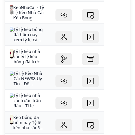
KeoNhaCai - Tỷ
Lệ Kèo Nhà Cái
Kèo Bóng...
Tỷ lệ kèo bóng
đá hôm nay
xem tỷ lệ cá...
Tỷ lệ kèo nhà
cái tỷ lệ kèo
bóng đá trực...
Tỷ Lệ Kèo Nhà
Cái NEW88 Uy
Tín - Độ...
Tỷ lệ kèo nhà
cái trước trận
đấu - Tỉ lệ...
Kèo bóng đá
hôm nay Tỷ lệ
kèo nhà cái 5...