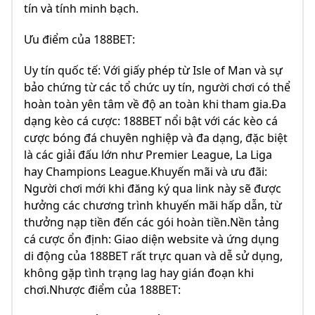
tín và tính minh bạch.
Ưu điểm của 188BET:
Uy tín quốc tế: Với giấy phép từ Isle of Man và sự
bảo chứng từ các tổ chức uy tín, người chơi có thể
hoàn toàn yên tâm về độ an toàn khi tham gia.Đa
dạng kèo cá cược: 188BET nổi bật với các kèo cá
cược bóng đá chuyên nghiệp và đa dạng, đặc biệt
là các giải đấu lớn như Premier League, La Liga
hay Champions League.Khuyến mãi và ưu đãi:
Người chơi mới khi đăng ký qua link này sẽ được
hưởng các chương trình khuyến mãi hấp dẫn, từ
thưởng nạp tiền đến các gói hoàn tiền.Nền tảng
cá cược ổn định: Giao diện website và ứng dụng
di động của 188BET rất trực quan và dễ sử dụng,
không gặp tình trạng lag hay gián đoạn khi
chơi.Nhược điểm của 188BET: