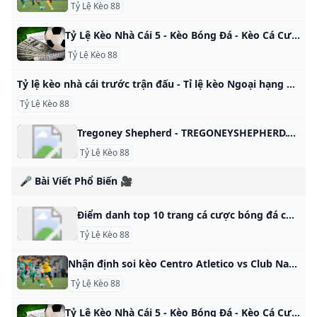
Tỷ Lệ Kèo 88
Tỷ Lệ Kèo Nhà Cái 5 - Kèo Bóng Đá - Kèo Cá Cược Hôm Nay Tỷ lệ kèo bóng đá hôm nay được cập nhật liên tục, tỷ lệ kèo trực tuyến, tỉ lệ cá cược,tỉ lệ ma cao, malaysia, châu Á, tài xỉu, tỷ lệ châu Âu, kèo bóng đá trực tuyến & tỷ số bóng đá trực tuyến keonhacai, bong88, m88. Tỷ lệ kèo nhà cái là một chủ đề đang rất hot và hấp dẫn trong làng bóng đá. Để không bỏ lỡ thông tin về tỷ lệ cá cược và kèo nhà cái đang biến động liên tục, bạn có thể tìm kiếm các trang web uy tín như Ấn tượng Online, Kèo nhà cái và keonhacai55.
Tỷ Lệ Kèo 88
Tỷ lệ kèo nhà cái trước trận đấu - Tỉ lệ kèo Ngoại hạng Anh Cup C1 Tỷ lệ kèo nhà cái, dữ liệu tỉ lệ keonhacai được Xoilac TV cập nhật từng giây giúp người chơi đọc tỷ lệ kèo Malaysia, Macao, Châu Á, Âu chính xác nhất. Tỷ lệ kèo đơn giản là một dữ liệu tỉ lệ được mà các nhà cái đưa ra trước trận đấu. Dựa vào ty le keo này, bạn sẽ đưa ra quyết định cá cược của mình. Đương nhiên để đưa ra kèo chuẩn xác nhất, nhà cái phải tiến hành phân tích toàn bộ các thông tin của hai đội trước trận.
Tỷ Lệ Kèo 88
Tregoney Shepherd - TREGONEYSHEPHERD.COM TREGONEYSHEPHERD.COM This domain name is for sale. Owning a suitable domain name will help you achieve greater success in your career. For any business consultation about TREGONEYSHEPHERD.COM, please contact us! ! ! available for sale For instantly purchase. Please contact us to get this domain. Get A Quote Telegram Whatsapp Skype email protected Primary Language English Number Of Records 73 Website Building Age 20 Domain Age 23 Oldest Record Year 2002-08-08 06:50:54 Latest Record Year 2024-12-31 17:48:33 This domain name was built between 2002 and 2004 for a period of 2 year.
Tỷ Lệ Kèo 88
🎤 Bài Viết Phổ Biến 🎥
Điểm danh top 10 trang cá cược bóng đá chất lượng nhất Cập nhật danh sách 10 trang cá cược bóng đá uy tín và các tiêu chí đánh giá các trang cá độ này. Chia sẻ các giải đấu, kèo cược trang bóng đá tổ chức cá cược. Cập nhật danh sách 10 trang cá cược bóng đá uy tín và các tiêu chí đánh giá các trang cá độ này. Chia sẻ các giải đấu, kèo cược trang bóng đá tổ chức cá cược.
Tỷ Lệ Kèo 88
Nhận định soi kèo Centro Atletico vs Club Nacional 02h30 ngày 14/11: Thắng vì ngôi đầu Nhận định soi kèo Centro Atletico vs Club Nacional, 02h30 ngày 14/11 – Giải VĐQG Colombia. Phân tích tỷ lệ kèo, dự đoán kết quả Centro Atletico đấu với Club Nacional chuẩn xác từ chuyên gia BongdaNET. Nguyễn Quang Hải - 13/11/2024 10:15 Nhận định bóng đá giải khác Nhận định soi kèo Centro Atletico vs Club Nacional, 02h30 ngày 14/11 – Giải VĐQG Colombia. Phân tích tỷ lệ kèo, dự đoán kết quả Centro Atletico đấu với Club Nacional chuẩn xác từ chuyên gia BongdaNET.
Tỷ Lệ Kèo 88
Tỷ Lệ Kèo Nhà Cái 5 - Kèo Bóng Đá - Kèo Cá Cược Hôm Nay Tỷ lệ kèo bóng đá hôm nay được cập nhật liên tục, tỷ lệ kèo trực tuyến, tỉ lệ cá cược,tỉ lệ ma cao, malaysia, châu Á, tài xỉu, tỷ lệ châu Âu, kèo bóng đá trực tuyến & tỷ số bóng đá trực tuyến keonhacai, bong88, m88. Tỷ lệ kèo nhà cái là một chủ đề đang rất hot và hấp dẫn trong làng bóng đá. Để không bỏ lỡ thông tin về tỷ lệ cá cược và kèo nhà cái đang biến động liên tục, bạn có thể tìm kiếm các trang web uy tín như Ấn tượng Online, Kèo nhà cái và keonhacai55.