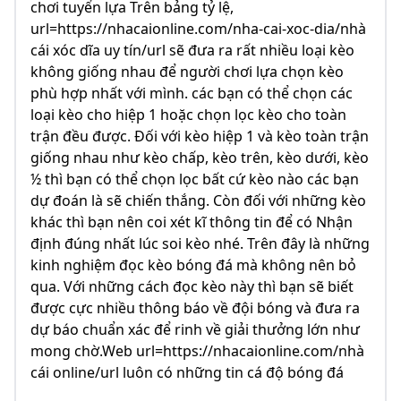
chơi tuyển lựa Trên bảng tỷ lệ,
url=https://nhacaionline.com/nha-cai-xoc-dia/nhà
cái xóc dĩa uy tín/url sẽ đưa ra rất nhiều loại kèo
không giống nhau để người chơi lựa chọn kèo
phù hợp nhất với mình. các bạn có thể chọn các
loại kèo cho hiệp 1 hoặc chọn lọc kèo cho toàn
trận đều được. Đối với kèo hiệp 1 và kèo toàn trận
giống nhau như kèo chấp, kèo trên, kèo dưới, kèo
½ thì bạn có thể chọn lọc bất cứ kèo nào các bạn
dự đoán là sẽ chiến thắng. Còn đối với những kèo
khác thì bạn nên coi xét kĩ thông tin để có Nhận
định đúng nhất lúc soi kèo nhé. Trên đây là những
kinh nghiệm đọc kèo bóng đá mà không nên bỏ
qua. Với những cách đọc kèo này thì bạn sẽ biết
được cực nhiều thông báo về đội bóng và đưa ra
dự báo chuẩn xác để rinh về giải thưởng lớn như
mong chờ.Web url=https://nhacaionline.com/nhà
cái online/url luôn có những tin cá độ bóng đá