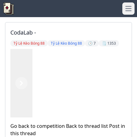
Ope
CodaLab -
Tỷ Lệ Kèo Bóng 88
Tỷ Lệ Kèo Bóng 88
🕒 7
🗒️ 1353
Previous
Next
Go back to competition Back to thread list Post in
this thread