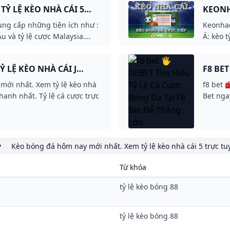
TỶ LỆ KÈO NHÀ CÁI 5
KEONH
TRỰC 
ung cấp những tiện ích như :
Keonhac
Âu và tỷ lệ cược Malaysia….
Á: kèo 
 LỆ KÈO NHÀ CÁI J
F8 BET
F8 BE
mới nhất. Xem tỷ lệ kèo nhà
f8 bet 
hanh nhất. Tỷ lệ cá cược trực
Bet nga
y
Kèo bóng đá hôm nay mới nhất. Xem tỷ lệ kèo nhà cái 5 trực tuy
Từ khóa
tỷ lệ kèo bóng 88
tỷ lệ kèo bóng 88