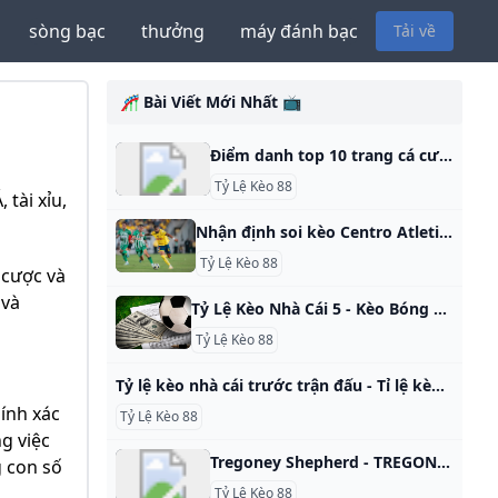
sòng bạc
thưởng
máy đánh bạc
Tải về
🎢 Bài Viết Mới Nhất 📺
Điểm danh top 10 trang cá cược bóng đá chất lượng nhất Cập nhật danh sách 10 trang cá cược bóng đá uy tín và các tiêu chí đánh giá các trang cá độ này. Chia sẻ các giải đấu, kèo cược trang bóng đá tổ chức cá cược. Cập nhật danh sách 10 trang cá cược bóng đá uy tín và các tiêu chí đánh giá các trang cá độ này. Chia sẻ các giải đấu, kèo cược trang bóng đá tổ chức cá cược.
Tỷ Lệ Kèo 88
 tài xỉu,
Nhận định soi kèo Centro Atletico vs Club Nacional 02h30 ngày 14/11: Thắng vì ngôi đầu Nhận định soi kèo Centro Atletico vs Club Nacional, 02h30 ngày 14/11 – Giải VĐQG Colombia. Phân tích tỷ lệ kèo, dự đoán kết quả Centro Atletico đấu với Club Nacional chuẩn xác từ chuyên gia BongdaNET. Nguyễn Quang Hải - 13/11/2024 10:15 Nhận định bóng đá giải khác Nhận định soi kèo Centro Atletico vs Club Nacional, 02h30 ngày 14/11 – Giải VĐQG Colombia. Phân tích tỷ lệ kèo, dự đoán kết quả Centro Atletico đấu với Club Nacional chuẩn xác từ chuyên gia BongdaNET.
Tỷ Lệ Kèo 88
 cược và
 và
Tỷ Lệ Kèo Nhà Cái 5 - Kèo Bóng Đá - Kèo Cá Cược Hôm Nay Tỷ lệ kèo bóng đá hôm nay được cập nhật liên tục, tỷ lệ kèo trực tuyến, tỉ lệ cá cược,tỉ lệ ma cao, malaysia, châu Á, tài xỉu, tỷ lệ châu Âu, kèo bóng đá trực tuyến & tỷ số bóng đá trực tuyến keonhacai, bong88, m88. Tỷ lệ kèo nhà cái là một chủ đề đang rất hot và hấp dẫn trong làng bóng đá. Để không bỏ lỡ thông tin về tỷ lệ cá cược và kèo nhà cái đang biến động liên tục, bạn có thể tìm kiếm các trang web uy tín như Ấn tượng Online, Kèo nhà cái và keonhacai55.
Tỷ Lệ Kèo 88
Tỷ lệ kèo nhà cái trước trận đấu - Tỉ lệ kèo Ngoại hạng Anh Cup C1 Tỷ lệ kèo nhà cái, dữ liệu tỉ lệ keonhacai được Xoilac TV cập nhật từng giây giúp người chơi đọc tỷ lệ kèo Malaysia, Macao, Châu Á, Âu chính xác nhất. Tỷ lệ kèo đơn giản là một dữ liệu tỉ lệ được mà các nhà cái đưa ra trước trận đấu. Dựa vào ty le keo này, bạn sẽ đưa ra quyết định cá cược của mình. Đương nhiên để đưa ra kèo chuẩn xác nhất, nhà cái phải tiến hành phân tích toàn bộ các thông tin của hai đội trước trận.
hính xác
Tỷ Lệ Kèo 88
ng việc
Tregoney Shepherd - TREGONEYSHEPHERD.COM TREGONEYSHEPHERD.COM This domain name is for sale. Owning a suitable domain name will help you achieve greater success in your career. For any business consultation about TREGONEYSHEPHERD.COM, please contact us! ! ! available for sale For instantly purchase. Please contact us to get this domain. Get A Quote Telegram Whatsapp Skype email protected Primary Language English Number Of Records 73 Website Building Age 20 Domain Age 23 Oldest Record Year 2002-08-08 06:50:54 Latest Record Year 2024-12-31 17:48:33 This domain name was built between 2002 and 2004 for a period of 2 year.
g con số
Tỷ Lệ Kèo 88