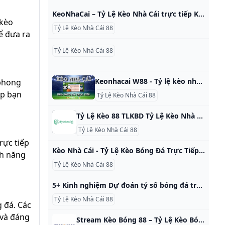
KeoNhaCai – Tỷ Lệ Kèo Nhà Cái trực tiếp Kèo bóng đá VN88 ✔️ Bảng tỷ lệ kèo nhà cái Vn88 cung cấp kèo bóng đá trực tuyến, tỷ lệ cá cược: kèo chấp, kèo tỷ số, kèo tài xỉu.. tất cả các trận đấu diễn ra trong ngày hôm nay.
 kèo
Tỷ Lệ Kèo Nhà Cái 88
ể đưa ra
Tỷ Lệ Kèo Nhà Cái 88
Keonhacai W88 - Tỷ lệ kèo nhà cái kèo bóng đá trực tuyến Keonhacai - Bảng Tỷ lệ kèo nhà cái w88 với các loại kèo: Kèo Châu Á: kèo tỷ số, kèo cược chấp H1, H2, Kèo Châu Âu.. Bảng Tỷ lệ kèo nhà cái w88 với các loại kèo: Kèo Châu Á: kèo tỷ số, kèo cược chấp H1, H2, Kèo Châu Âu.. được cập nhật liên tục giúp người chơi dễ dàng nắm bắt sự thay đổi tỷ lệ kèo để có những dự đoán bóng đá chính xác, ngoài ra còn có thể theo dõi tỷ số bóng đá trực tuyến trên bảng kèo một cách nhanh và chính xác nhất.
 phong
úp bạn
Tỷ Lệ Kèo Nhà Cái 88
Tỷ Lệ Kèo 88 TLKBD Tỷ Lệ Kèo Nhà Cái Kèo Bóng Đá Trực Tuyến - Ty Le Keo 88 TLKBD Podcast on Spotify Listen to this episode from Ty Le Keo 88 TLKBD on Spotify. Bóng đá trở thành môn thể thao vua được rất nhiều người ưa chuộng trên thế giới hiện nay. Nắm bắt được điều này hầu hết các nhà cái đều tổ chức hoạt động cá cược bóng đá. Tạo nên một sân chơi đầy kịch tính đa dạng với đầy đủ các giải đấu lớn nhỏ trên thế giới hiện nay.
Tỷ Lệ Kèo Nhà Cái 88
rực tiếp
Kèo Nhà Cái - Tỷ Lệ Kèo Bóng Đá Trực Tiếp Hôm Nay Kèo Nhà Cái - Tỷ Lệ Kèo Bóng Đá Trực Tiếp Hôm Nay New88 – Là một trong các nhà cái hàng đầu hiện nay, chuyên cung cấp nhiều loại hình cá cược hấp dẫn như, baccarat, tài xỉu, xì tố, xóc đĩa, bầu cua, nổ hũ,.. Đặc biệt Neu88 bộ môn thể thao về các loại kèo ăn với tỷ lệ cao gồm, tỷ lệ kèo nhà cái hôm nay, kèo nhà cái 5, keonhacai, kèo chấp, kèo thẻ đỏ, kèo tài xỉu, kèo hiệp 1, kèo châu á, kèo châu âu, kèo phạt góc, tỷ lệ kèo cược, kèo bóng đá,… Người chơi có thể tham khảo từng thể loại và lựa chọn cách chơi phù hợp với bản thân và giành nhiều chiến thắng nhé.
nh năng
Tỷ Lệ Kèo Nhà Cái 88
5+ Kinh nghiệm Dự đoán tỷ số bóng đá trên 65% Chuyên gia Khám phá 5+ kinh nghiệm dự đoán tỷ số bóng đá hiệu quả từ chuyên gia với tỷ lệ chính xác trên 65%. Bài viết chia sẻ các phương pháp phân tích trận đấu, nắm bắt thông tin đội hình và lịch sử đối đầu để giúp bạn dự đoán chính xác và nâng cao cơ hội thắng lớn. Khám phá 5+ kinh nghiệm dự đoán tỷ số bóng đá hiệu quả từ chuyên gia với tỷ lệ chính xác trên 65%.
Tỷ Lệ Kèo Nhà Cái 88
g đá. Các
 và đáng
Stream Kèo Bóng 88 – Tỷ Lệ Kèo Bóng Đá 2023 by keobong88asia Listen online for free on SoundCloud Stream Kèo Bóng 88 – Tỷ Lệ Kèo Bóng Đá 2023 by keobong88asia on desktop and mobile. Play over 320 million tracks for free on SoundCloud.