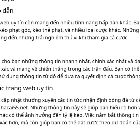
p dẫn
ng web uy tín còn mang đến nhiều tính năng hấp dẫn khác. Bạ
 kèo phạt góc, kèo thẻ phạt, và nhiều loại cược khác. Những
 đến những trải nghiệm thú vị khi tham gia cá cược.
 cho bạn những thông tin nhanh nhất, chính xác nhất và đ
xác và mang về chiến thắng trong các trận đấu. Bạn có thể 
 sử dụng thông tin từ đó để đưa ra quyết định cá cược thôn
c trang web uy tín
 cập nhật thường xuyên các tin tức nhận định bóng đá từ c
hacai55.net. Những thông tin này sẽ giúp bạn hiểu rõ hơn v
khác có thể ảnh hưởng đến tỷ lệ kèo. Việc nắm bắt thông tin
 xác hơn, mà còn giúp bạn có thể đặt cược theo dự đoán củ