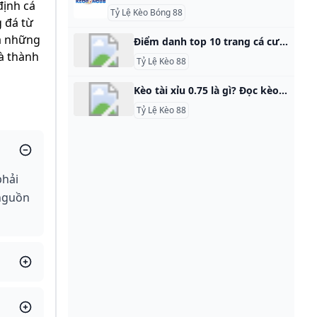
định cá
Tỷ Lệ Kèo Bóng 88
 đá từ
ra những
Điểm danh top 10 trang cá cược bóng đá chất lượng nhất Cập nhật danh sách 10 trang cá cược bóng đá uy tín và các tiêu chí đánh giá các trang cá độ này. Chia sẻ các giải đấu, kèo cược trang bóng đá tổ chức cá cược. Cập nhật danh sách 10 trang cá cược bóng đá uy tín và các tiêu chí đánh giá các trang cá độ này. Chia sẻ các giải đấu, kèo cược trang bóng đá tổ chức cá cược.
và thành
Tỷ Lệ Kèo 88
Kèo tài xỉu 0.75 là gì? Đọc kèo tài xỉu 0.75 trái Tên gọi khác của loại kèo này là kèo 3/4 hay kèo chấp một nửa. Cách đọc kèo cược này chi tiết bên dưới: Đội cửa trên giành chiến thắng với tỷ số từ 2 bàn trở lên. Người chơi đặt vào cửa tài sẽ giành thắng lợi và nhận hết tiền thưởng.
Tỷ Lệ Kèo 88
phải
 nguồn