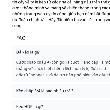
tin cậy về tỷ lệ kèo từ các nhà cái hàng đầu trên thế
cược thông minh và mang về chiến thắng trong các t
những trang web uy tín cũng giúp bạn nắm bắt được
dự đoán chính xác. Hãy đặt niềm tin vào các trang w
công!
FAQ
Đá kèo là gì?
Cược chấp châu Á (còn gọi là cược Handicap) là m
thắng với cách biệt chênh lệch hơn tỷ lệ đưa ra t
gốc từ Indonesia và đã trở nên phổ biến vào đầu th
Kèo chấp 3/4 là bao nhiêu trái?
Kèo HDP là gì?