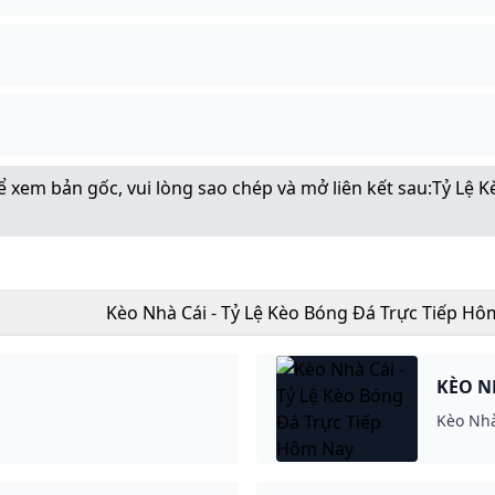
Để xem bản gốc, vui lòng sao chép và mở liên kết sau:
Tỷ Lệ 
Kèo Nhà Cái - Tỷ Lệ Kèo Bóng Đá Trực Tiếp Hô
KÈO N
Kèo Nhà