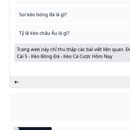
Soi kèo bóng đá là gì?
Tỷ lệ kèo châu Âu là gì?
Trang web này chỉ thu thập các bài viết liên quan. 
Cái 5 - Kèo Bóng Đá - Kèo Cá Cược Hôm Nay