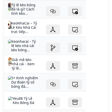
Tỷ lệ kèo bóng
đá là gì? Cách
tính kèo...
KeoNhaCai – Tỷ
Lệ Kèo Nhà Cái
trực tiếp...
Keonhacai - Tỷ
lệ kèo nhà cái
kèo bóng...
Giải mã kèo
nhà cái - Xem
tỷ lệ...
5+ Kinh nghiệm
Dự đoán tỷ số
bóng đá...
Yeu88 Tỷ Lệ
Kèo Bóng Đá