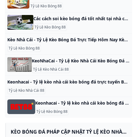
Tỷ Lệ Kèo Bóng 88
Các cách soi kèo bóng đá tốt nhất tại nhà cái W88 Bóng đá là môn thể thao hấp dấn nhất hành tinh, được mệnh danh là môn thể thao vua.Với bóng đá, bạn có thể chơi bóng, xem bóng đá hoặc có thể cá độ bóng đá. Create your free account or sign in to continue your search Sign in Welcome back By clicking Continue to join or sign in, you agree to LinkedIn’s User Agreement, Privacy Policy, and Cookie Policy.
Tỷ Lệ Kèo Bóng 88
Kèo Nhà Cái - Tỷ Lệ Kèo Bóng Đá Trực Tiếp Hôm Nay Kèo Nhà Cái - Tỷ Lệ Kèo Bóng Đá Trực Tiếp Hôm Nay New88 – Là một trong các nhà cái hàng đầu hiện nay, chuyên cung cấp nhiều loại hình cá cược hấp dẫn như, baccarat, tài xỉu, xì tố, xóc đĩa, bầu cua, nổ hũ,.. Đặc biệt Neu88 bộ môn thể thao về các loại kèo ăn với tỷ lệ cao gồm, tỷ lệ kèo nhà cái hôm nay, kèo nhà cái 5, keonhacai, kèo chấp, kèo thẻ đỏ, kèo tài xỉu, kèo hiệp 1, kèo châu á, kèo châu âu, kèo phạt góc, tỷ lệ kèo cược, kèo bóng đá,… Người chơi có thể tham khảo từng thể loại và lựa chọn cách chơi phù hợp với bản thân và giành nhiều chiến thắng nhé.
Tỷ Lệ Kèo Bóng 88
KeoNhaCai - Tỷ Lệ Kèo Nhà Cái Kèo Bóng Đá Trực Tuyến Keonhacai - Bảng tỷ lệ kèo nhà cái với nhiều loại kèo bóng phổ biến: kèo châu á, kèo châu âu 1x2, kèo tài xỉu hay kèo tỷ số… Tỷ lệ cá cược, tỷ lệ kèo, tỷ lệ bóng đá 88.. là một biến số, tỷ lệ mà nhà cái đưa ra cho mỗi trận đấu cá cược bóng đá.. Kèo được các chuyên gia bóng đá của Nhà Cái lớn đưa ra cho một trận đấu từ rất sớm (hiện nay đa số các Nhà cái đều sử dụng bảng kèo chung, có một số nhà cái điều chỉnh tỷ lệ cao hơn để thu hút thành viên chơi).
Tỷ Lệ Kèo Nhà Cái 88
Keonhacai - Tỷ lệ kèo nhà cái kèo bóng đá trực tuyến BET88 Kèo nhà cái BET88 - Keonhacai bảng tỷ lệ cược bóng đá 88 mà nhà cái cung cấp cho người chơi trong các trận đấu bóng đá trực tuyến. Kèo nhà cái là bảng tỷ lệ cược mà nhà cái bet188 cung cấp cho người chơi trong các trận đấu bóng đá. Cụ thể, 188 sẽ đưa ra các loại kèo bóng đá trước trận hoặc trong trận và người chơi có thể đặt cược vào kết quả của trận đấu đó.
Tỷ Lệ Kèo Nhà Cái 88
Keonhacai - Tỷ lệ kèo nhà cái kèo bóng đá trực tuyến hôm nay keonhacai, tỷ lệ kèo bóng đá nhà cái tối nay. Tổng hợp kèo nhà cái EURO 2024, kèo tỷ số, kèo tài xỉu bóng đá World Cup 2026 chính xác nhất. Soi kèo Manchester City vs Southampton, 21h00 – 26/10/2024 Soi kèo RB Leipzig vs Liverpool, 02h00 – 24/10/2024 Soi kèo Barcelona vs Bayern Munich, 02h00 – 24/10/2024 Phiên bản kèo nhà cái All-in-one mới ra mắt với các tính năng ưu việt nằm tất cả trên bảng kèo: Cập nhật chính xác tuyệt đối thời gian thi đấu và tỷ lệ kèo real-time, xem trực tiếp bóng đá, kèo phạt góc, kèo thẻ phạt…
Tỷ Lệ Kèo Bóng 88
KÈO BÓNG ĐÁ PHÁP CẬP NHẬT TỶ LỆ KÈO NHÀ