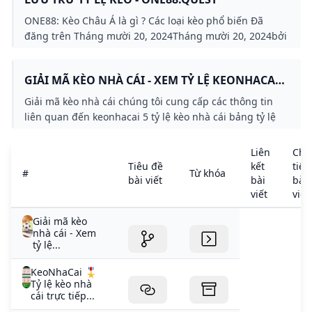
ONE88: Kèo Châu Á là gì ? Các loại kèo phổ biến Đã
đăng trên Tháng mười 20, 2024Tháng mười 20, 2024bởi
admin ONE88 – Giới thiệu về kèo bóng đá Tây Ban Nha
Đã đăng trên Tháng mười 20, 2024Tháng mười 20,
GIẢI MÃ KÈO NHÀ CÁI - XEM TỶ LỆ KEONHACAI 5
2024bởi admin ONE88 – Khám phá tỷ lệ kèo bóng đá
- KEO NHA CAI
Anh Đã đăng trên Tháng mười 20, 2024Tháng mười 20,
Giải mã kèo nhà cái chúng tôi cung cấp các thông tin
2024bởi admin ONE88: Cập nhật thông tin soi kèo bóng
liên quan đến keonhacai 5 tỷ lệ kèo nhà cái bảng tỷ lệ
đá tối nay Đã đăng trên Tháng mười 20, 2024Tháng
kèo cá cược bóng đá chi tiết các giải đấu lớn.
mười 20, 2024bởi admin ONE88: Tổng quan về khái
Liên
Chi
niệm kèo bóng đá nhà cái bạn cần biết Đã đăng trên
Tiêu đề
kết
tiết
#
Từ khóa
Tháng mười 20, 2024Tháng mười 20, 2024bởi admin
bài viết
bài
bài
ONE88 – Khám phá các loại kèo bóng đá trực tiếp tại
viết
viết
nhà cái Đã đăng trên Tháng mười 20, 2024Tháng mười
20, 2024bởi admin ONE88: Bí quyết soi kèo 1 ¼ là gì?
Giải mã kèo
nhà cái - Xem
hiệu quả nhất hiện nay Đã đăng trên Tháng mười 20,
tỷ lệ...
2024Tháng mười 20, 2024bởi admin ONE88: Kèo 3/4
nghĩa là gì? Tại sao bạn chọn cược bóng đá 3/4? Đã
KeoNhaCai 🎖️
đăng trên Tháng mười 20, 2024Tháng mười 20, 2024bởi
Tỷ lệ kèo nhà
cái trực tiếp...
admin ONE88 – Kèo bóng đá trực tuyến và cách bắt kèo
chuẩn nhất Đã đăng trên Tháng mười 20, 2024Tháng