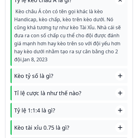
Tỷ lệ kèo châu Á là gì?
​ Kèo châu Á còn có tên gọi khác là kèo
Handicap, kèo chấp, kèo trên kèo dưới. Nó
cũng khá tương tự như kèo Tài Xỉu. Nhà cái sẽ
đưa ra con số chấp cụ thể cho đội được đánh
giá mạnh hơn hay kèo trên so với đội yếu hơn
hay kèo dưới nhằm tạo ra sự cân bằng cho 2
đội.Jan 8, 2023
Kèo tỷ số là gì?
Tỉ lệ cược là như thế nào?
Tỷ lệ 1:1:4 là gì?
Kèo tài xỉu 0.75 là gì?