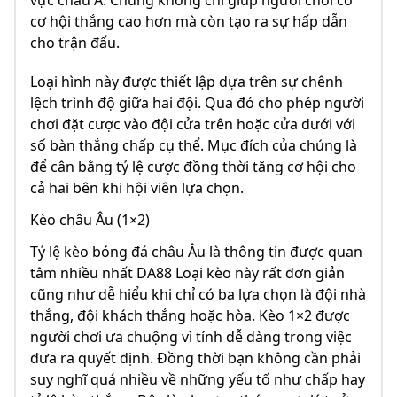
vực châu Á. Chúng không chỉ giúp người chơi có
cơ hội thắng cao hơn mà còn tạo ra sự hấp dẫn
cho trận đấu.
Loại hình này được thiết lập dựa trên sự chênh
lệch trình độ giữa hai đội. Qua đó cho phép người
chơi đặt cược vào đội cửa trên hoặc cửa dưới với
số bàn thắng chấp cụ thể. Mục đích của chúng là
để cân bằng tỷ lệ cược đồng thời tăng cơ hội cho
cả hai bên khi hội viên lựa chọn.
Kèo châu Âu (1×2)
Tỷ lệ kèo bóng đá châu Âu là thông tin được quan
tâm nhiều nhất DA88 Loại kèo này rất đơn giản
cũng như dễ hiểu khi chỉ có ba lựa chọn là đội nhà
thắng, đội khách thắng hoặc hòa. Kèo 1×2 được
người chơi ưa chuộng vì tính dễ dàng trong việc
đưa ra quyết định. Đồng thời bạn không cần phải
suy nghĩ quá nhiều về những yếu tố như chấp hay