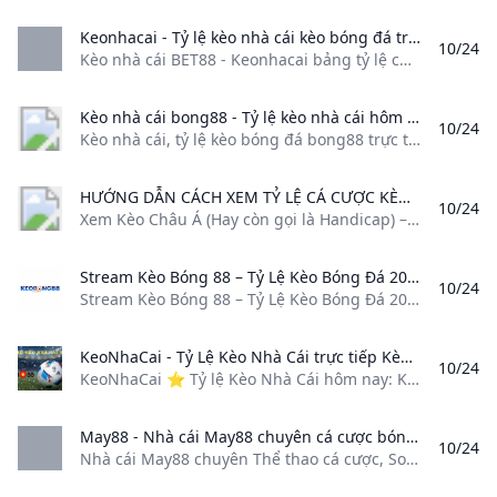
Keonhacai - Tỷ lệ kèo nhà cái kèo bóng đá trực tuyến BET88 Kèo nhà cái BET88 - Keonhacai bảng tỷ lệ cược bóng đá 88 mà nhà cái cung cấp cho người chơi trong các trận đấu bóng đá trực tuyến.
10/24
Kèo nhà cái BET88 - Keonhacai bảng tỷ lệ cược bóng đá 88 mà nhà cái cung cấp cho người chơi trong các trận đấu bóng đá trực tuyến. Kèo nhà cái là bảng tỷ lệ cược mà nhà cái bet188 cung cấp cho người chơi trong các trận đấu bóng đá. Cụ thể, 188 sẽ đưa ra các loại kèo bóng đá trước trận hoặc trong trận và người chơi có thể đặt cược vào kết quả của trận đấu đó.
Kèo nhà cái bong88 - Tỷ lệ kèo nhà cái hôm nay tại Bong88pro Kèo nhà cái tỷ lệ kèo bóng đá bong88 trực tuyến cập nhật liên tục trong ngày. Theo dõi Bong88pro để cập nhật tỷ lệ kèo nhà cái mới nhất khuôn khổ các giải bóng đá lớn.
10/24
Kèo nhà cái, tỷ lệ kèo bóng đá bong88 trực tuyến cập nhật liên tục trong ngày. Theo dõi Bong88pro để cập nhật tỷ lệ kèo nhà cái mới nhất khuôn khổ các giải bóng đá lớn. Lucas Bùi-13/09/2024Lucas Bùi-24/07/2024Lucas Bùi-19/07/2024Lucas Bùi-10/07/2024Lucas Bùi-12/06/2024Lucas Bùi-22/10/2024Lucas Bùi-08/10/2024Lucas Bùi-24/09/2024Lucas Bùi-05/09/2024Lucas Bùi-14/04/2022Lucas Bùi-15/10/2024Lucas Bùi-01/10/2024Lucas Bùi-17/09/2024Lucas Bùi-29/08/2024Lucas Bùi-03/07/202422/10/202415/10/202408/10/2024
HƯỚNG DẪN CÁCH XEM TỶ LỆ CÁ CƯỢC KÈO BÓNG ĐÁ M88 Game Tiếng Việt Xem Kèo Châu Á (Hay còn gọi là Handicap) – Kèo Châu Âu (1×2) – Tài bất tỉnh nhân sự (O/U – Under/Over) Đa phần dân cá độ bóng đá online ở Việt Nam mình...
10/24
Xem Kèo Châu Á (Hay còn gọi là Handicap) – Kèo Châu Âu (1×2) – Tài bất tỉnh nhân sự (O/U – Under/Over) Đa phần dân cá độ bóng đá online ở Việt Nam mình… Thành viên mới BHOÀN THÀNH PS1 Parasite Eve - Việt Ngữ Latest: bashin0804 Thứ tư lúc 00:09 Hoàn Thành PoC Stellaris Việt Hóa - Tái Sinh Từ Tro Tàn, Vượt Lên Trên Khủng Hoảng Latest: DoChuan13
Stream Kèo Bóng 88 – Tỷ Lệ Kèo Bóng Đá 2023 by keobong88asia Listen online for free on SoundCloud Stream Kèo Bóng 88 – Tỷ Lệ Kèo Bóng Đá 2023 by keobong88asia on desktop and mobile. Play over 320 million tracks for free on SoundCloud.
10/24
Stream Kèo Bóng 88 – Tỷ Lệ Kèo Bóng Đá 2023 by keobong88asia on desktop and mobile. Play over 320 million tracks for free on SoundCloud.
KeoNhaCai - Tỷ Lệ Kèo Nhà Cái trực tiếp Kèo bóng đá Vn88top KeoNhaCai ⭐ Tỷ lệ Kèo Nhà Cái hôm nay: Kèo cá cược bóng đá: kèo cược chấp châu á châu âu kèo tỷ số tài xỉu.. Soi kèo dự đoán bóng đá..
10/24
KeoNhaCai ⭐ Tỷ lệ Kèo Nhà Cái hôm nay: Kèo cá cược bóng đá: kèo cược chấp châu á, châu âu, kèo tỷ số, tài xỉu.. Soi kèo, dự đoán bóng đá.. Để tìm nhanh trận đấu, hãy nhấn vào “Tìm trận đấu” hoặc sử dụng chức năng “Lọc giải đấu” trên bảng tỷ lệ kèo nhà cái. Chúng tôi cung cấp cho người xem bảng keonhacai mới nhất, được cải tiến giúp tải nhanh tỷ lệ cược bóng đá trực tuyến hôm nay mà không cần phải chờ đợi nhiều.
May88 - Nhà cái May88 chuyên cá cược bóng đá soi kèo online MAY88
10/24
Nhà cái May88 chuyên Thể thao cá cược, Soi kèo trực tuyến cùng nhiều dòng game HOT nhất: Sòng bài, Bắn cá, Nổ hũ, Quay số, Game bài, Xổ số, … Lịch thi đấu Tỷ lệ kèo Bảng xếp hạng Kết quả Giải đấu- Tất cả UEFA Champions League UEFA Europa League UEFA Nations League English Premier League Bundesliga Italian Serie A Spanish La Liga French Ligue 1 Netherlands Eredivisie