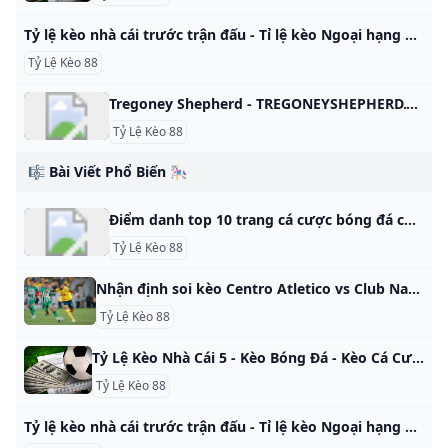
Tỷ lệ kèo nhà cái trước trận đấu - Tỉ lệ kèo Ngoại hạng Anh Cup C1 Tỷ lệ kèo nhà cái, dữ liệu tỉ lệ keonhacai được Xoilac TV cập nhật từng giây giúp người chơi đọc tỷ lệ kèo Malaysia, Macao, Châu Á, Âu chính xác nhất. Tỷ lệ kèo đơn giản là một dữ liệu tỉ lệ được mà các nhà cái đưa ra trước trận đấu. Dựa vào ty le keo này, bạn sẽ đưa ra quyết định cá cược của mình. Đương nhiên để đưa ra kèo chuẩn xác nhất, nhà cái phải tiến hành phân tích toàn bộ các thông tin của hai đội trước trận.
Tỷ Lệ Kèo 88
Tregoney Shepherd - TREGONEYSHEPHERD.COM TREGONEYSHEPHERD.COM This domain name is for sale. Owning a suitable domain name will help you achieve greater success in your career. For any business consultation about TREGONEYSHEPHERD.COM, please contact us! ! ! available for sale For instantly purchase. Please contact us to get this domain. Get A Quote Telegram Whatsapp Skype email protected Primary Language English Number Of Records 73 Website Building Age 20 Domain Age 23 Oldest Record Year 2002-08-08 06:50:54 Latest Record Year 2024-12-31 17:48:33 This domain name was built between 2002 and 2004 for a period of 2 year.
Tỷ Lệ Kèo 88
🎼 Bài Viết Phổ Biến 🎠
Điểm danh top 10 trang cá cược bóng đá chất lượng nhất Cập nhật danh sách 10 trang cá cược bóng đá uy tín và các tiêu chí đánh giá các trang cá độ này. Chia sẻ các giải đấu, kèo cược trang bóng đá tổ chức cá cược. Cập nhật danh sách 10 trang cá cược bóng đá uy tín và các tiêu chí đánh giá các trang cá độ này. Chia sẻ các giải đấu, kèo cược trang bóng đá tổ chức cá cược.
Tỷ Lệ Kèo 88
Nhận định soi kèo Centro Atletico vs Club Nacional 02h30 ngày 14/11: Thắng vì ngôi đầu Nhận định soi kèo Centro Atletico vs Club Nacional, 02h30 ngày 14/11 – Giải VĐQG Colombia. Phân tích tỷ lệ kèo, dự đoán kết quả Centro Atletico đấu với Club Nacional chuẩn xác từ chuyên gia BongdaNET. Nguyễn Quang Hải - 13/11/2024 10:15 Nhận định bóng đá giải khác Nhận định soi kèo Centro Atletico vs Club Nacional, 02h30 ngày 14/11 – Giải VĐQG Colombia. Phân tích tỷ lệ kèo, dự đoán kết quả Centro Atletico đấu với Club Nacional chuẩn xác từ chuyên gia BongdaNET.
Tỷ Lệ Kèo 88
Tỷ Lệ Kèo Nhà Cái 5 - Kèo Bóng Đá - Kèo Cá Cược Hôm Nay Tỷ lệ kèo bóng đá hôm nay được cập nhật liên tục, tỷ lệ kèo trực tuyến, tỉ lệ cá cược,tỉ lệ ma cao, malaysia, châu Á, tài xỉu, tỷ lệ châu Âu, kèo bóng đá trực tuyến & tỷ số bóng đá trực tuyến keonhacai, bong88, m88. Tỷ lệ kèo nhà cái là một chủ đề đang rất hot và hấp dẫn trong làng bóng đá. Để không bỏ lỡ thông tin về tỷ lệ cá cược và kèo nhà cái đang biến động liên tục, bạn có thể tìm kiếm các trang web uy tín như Ấn tượng Online, Kèo nhà cái và keonhacai55.
Tỷ Lệ Kèo 88
Tỷ lệ kèo nhà cái trước trận đấu - Tỉ lệ kèo Ngoại hạng Anh Cup C1 Tỷ lệ kèo nhà cái, dữ liệu tỉ lệ keonhacai được Xoilac TV cập nhật từng giây giúp người chơi đọc tỷ lệ kèo Malaysia, Macao, Châu Á, Âu chính xác nhất. Tỷ lệ kèo đơn giản là một dữ liệu tỉ lệ được mà các nhà cái đưa ra trước trận đấu. Dựa vào ty le keo này, bạn sẽ đưa ra quyết định cá cược của mình. Đương nhiên để đưa ra kèo chuẩn xác nhất, nhà cái phải tiến hành phân tích toàn bộ các thông tin của hai đội trước trận.