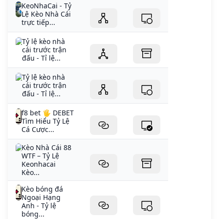
KeoNhaCai - Tỷ
Lệ Kèo Nhà Cái
trực tiếp...
Tỷ lệ kèo nhà
cái trước trận
đấu - Tỉ lệ...
Tỷ lệ kèo nhà
cái trước trận
đấu - Tỉ lệ...
f8 bet 🖐 DEBET
Tìm Hiểu Tỷ Lệ
Cá Cược...
Kèo Nhà Cái 88
WTF – Tỷ Lệ
Keonhacai
Kèo...
Kèo bóng đá
Ngoại Hạng
Anh - Tỷ lệ
bóng...