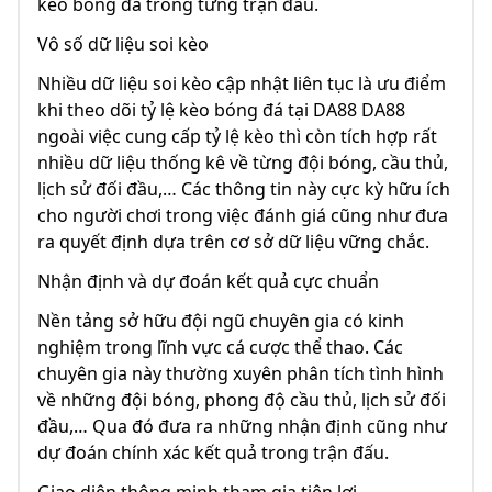
kèo bóng đá trong từng trận đấu.
Vô số dữ liệu soi kèo
Nhiều dữ liệu soi kèo cập nhật liên tục là ưu điểm
khi theo dõi tỷ lệ kèo bóng đá tại DA88 DA88
ngoài việc cung cấp tỷ lệ kèo thì còn tích hợp rất
nhiều dữ liệu thống kê về từng đội bóng, cầu thủ,
lịch sử đối đầu,… Các thông tin này cực kỳ hữu ích
cho người chơi trong việc đánh giá cũng như đưa
ra quyết định dựa trên cơ sở dữ liệu vững chắc.
Nhận định và dự đoán kết quả cực chuẩn
Nền tảng sở hữu đội ngũ chuyên gia có kinh
nghiệm trong lĩnh vực cá cược thể thao. Các
chuyên gia này thường xuyên phân tích tình hình
về những đội bóng, phong độ cầu thủ, lịch sử đối
đầu,… Qua đó đưa ra những nhận định cũng như
dự đoán chính xác kết quả trong trận đấu.