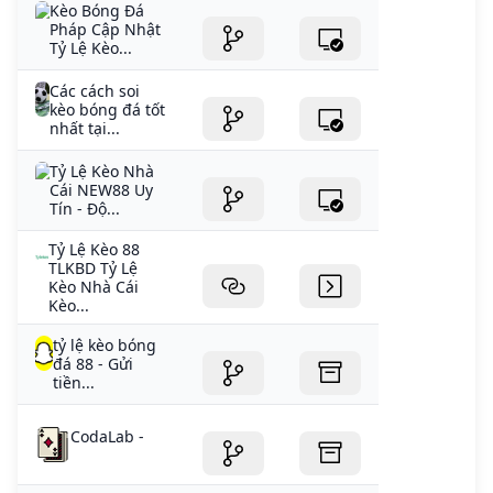
Kèo Bóng Đá
Pháp Cập Nhật
Tỷ Lệ Kèo...
Các cách soi
kèo bóng đá tốt
nhất tại...
Tỷ Lệ Kèo Nhà
Cái NEW88 Uy
Tín - Độ...
Tỷ Lệ Kèo 88
TLKBD Tỷ Lệ
Kèo Nhà Cái
Kèo...
tỷ lệ kèo bóng
đá 88 - Gửi
tiền...
CodaLab -